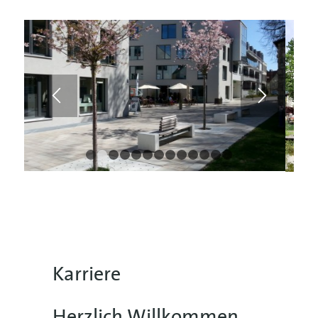
1
2
3
4
5
6
7
8
9
10
11
12
13
Karriere
Herzlich Willkommen