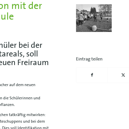
n mit der
hule
üler bei der
areals, soll
Eintrag teilen
neuen Freiraum
ucher auf dem neuen
n die Schülerinnen und
pflanzen.
chen tatkräftig mitwirken:
räteschuppens und bei dem
Dies soll Identifikation mit