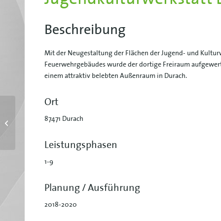
Beschreibung
Mit der Neugestaltung der Flächen der Jugend- und Kultur
Feuerwehrgebäudes wurde der dortige Freiraum aufgewert
einem attraktiv belebten Außenraum in Durach.
Ort
Freianlagen und
87471 Durach
Atriumgärten des
Neubaus des Allgäu
Hospizes, Kempten
Leistungsphasen
1-9
Planung / Ausführung
2018-2020