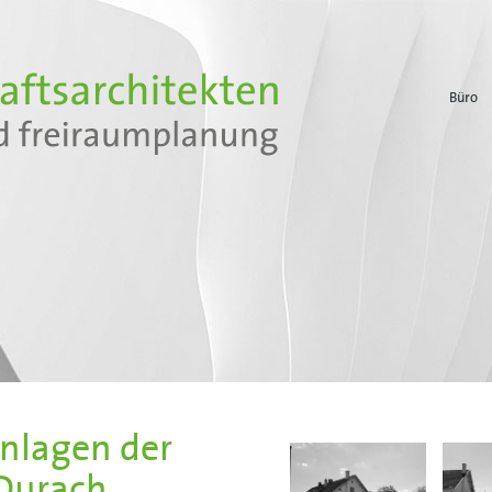
Büro
anlagen der
 Durach