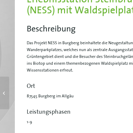
(NESS) mit Waldspielpla
Beschreibung
Das Projekt NESS in Burgberg beinhaltete die Neugestaltu
Wanderparkplatzes, welches nun als zentrale Ausgangssta
Grüntengebiet dient und die Besucher des Steinbruchgelä
ins Biotop und einem themenbezogenen Waldspielplatz mit
Wissensstationen erfreut.
Ort
Gestaltung des
Umfeldes der König-
87545 Burgberg im Allgäu
Ludwig-Brücke, Kempten
Leistungsphasen
1-9