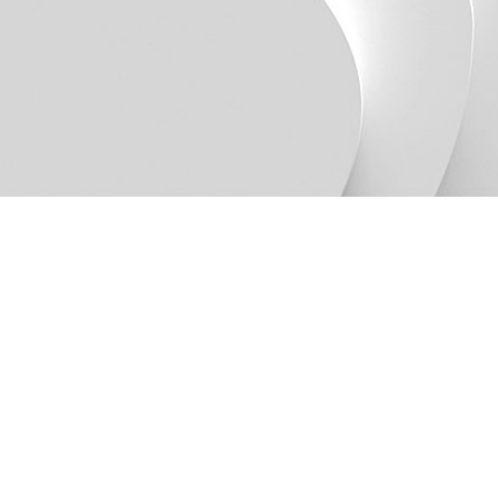
Home
|
Kontakt
|
Karriere
|
Impressum
|
Datenschutz
geiger & waltner landschaftsarchitekten gmbh
Burghaldegasse 26 – 87435 Kempten
0831-697186-10
mail [at] geiger-waltner.de