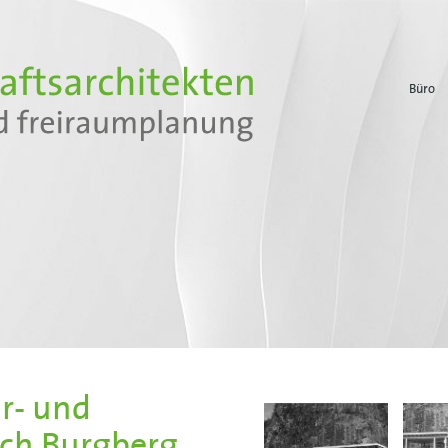
Büro
r- und
uch Burgberg